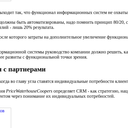
 выходит так, что функционал информационных систем не охваты
должны быть автоматизированы, надо помнить принцип 80/20, с
илий - лишь 20% результата.
после которого затраты на дополнительное увеличение функцион
рмационной системы руководство компании должно решить, как
лее развиты с функциональной точки зрения.
 с партнерами
когда во главу угла ставятся индивидуальные потребности клиент
ния
PriceWaterhouseCoopers
определяет CRM - как стратегию, на
нтом через понимание их индивидуальных потребностей.