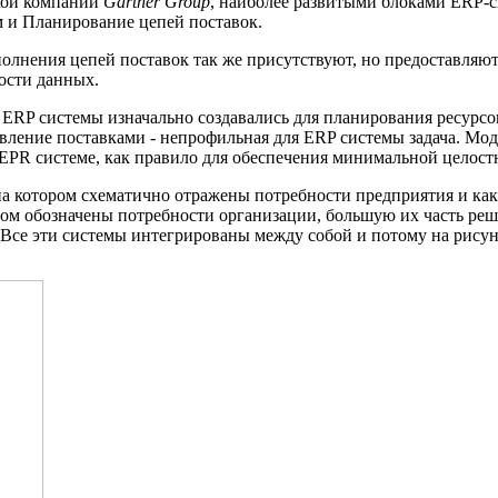
кой компании
Gartner Group
, наиболее развитыми блоками ERP-
 и Планирование цепей поставок.
олнения цепей поставок так же присутствуют, но предоставля
ости данных.
 ERP системы изначально создавались для планирования ресурсо
ление поставками - непрофильная для ERP системы задача. Мо
EPR системе, как правило для обеспечения минимальной целост
 на котором схематично отражены потребности предприятия и ка
 обозначены потребности организации, большую их часть реша
 Все эти системы интегрированы между собой и потому на рисун