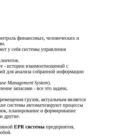
онтроль финансовых, человеческих и
ми.
яют у себя системы управления
клиентов.
е - истории взаимоотношений с
рий для анализа собранной информации
use Management System
).
ение запасами - все это задачи,
ремещения грузов, актуальным является
акие системы автоматизируют процессы
зок, планирование и формирование
и другие.
новной
EPR системы
предприятия,
обой.