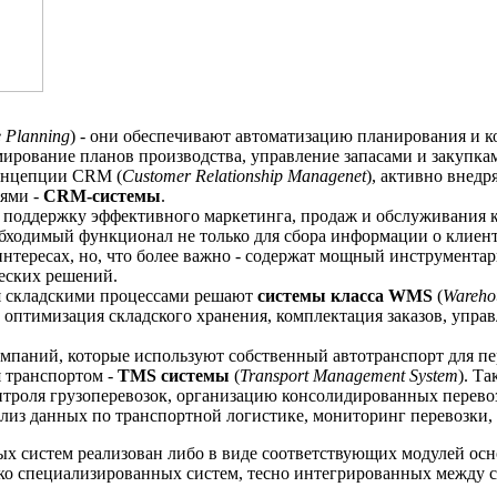
e Planning
) - они обеспечивают автоматизацию планирования и к
ирование планов производства, управление запасами и закупка
онцепции CRM (
Customer Relationship Managenet
), активно внедр
ями -
CRM-системы
.
 поддержку эффективного маркетинга, продаж и обслуживания 
ходимый функционал не только для сбора информации о клиент
интересах, но, что более важно - содержат мощный инструмента
еских решений.
я складскими процессами решают
системы класса WMS
(
Wareho
 оптимизация складского хранения, комплектация заказов, управл
мпаний, которые используют собственный автотранспорт для пе
 транспортом -
TMS системы
(
Transport Management System
). Т
нтроля грузоперевозок, организацию консолидированных перево
ализ данных по транспортной логистике, мониторинг перевозки, 
ых систем реализован либо в виде соответствующих модулей ос
ко специализированных систем, тесно интегрированных между с