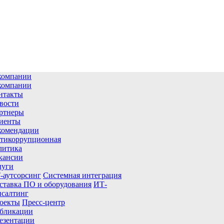
компании
компании
нтакты
вости
ртнеры
иенты
комендации
тикоррупционная
литика
кансии
луги
-аутсорсинг
Системная интеграция
ставка ПО и оборудования
ИТ-
нсалтинг
оекты
Пресс-центр
бликации
езентации