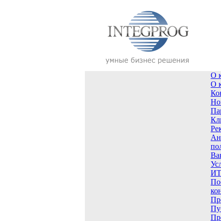
О 
О 
Ко
Но
Па
Кл
Ре
Ан
по
Ва
Ус
ИТ
По
ко
Пр
Пу
Пр