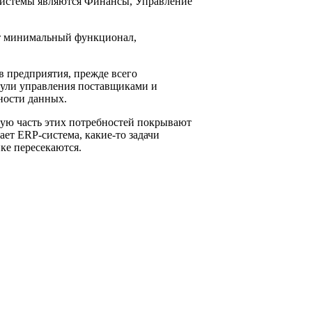
системы являются Финансы, Управление
ют минимальный функционал,
в предприятия, прежде всего
дули управления поставщиками и
ности данных.
кую часть этих потребностей покрывают
ет ERP-система, какие-то задачи
ке пересекаются.