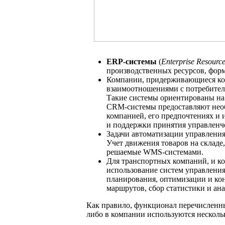
ERP-системы
(
Enterprise Resourc
производственных ресурсов, форм
Компании, придерживающиеся к
взаимоотношениями с потребител
Такие системы ориентированы на
CRM-системы предоставляют необ
компанией, его предпочтениях и 
и поддержки принятия управленч
Задачи автоматизации управлени
Учет движения товаров на складе,
решаемые WMS-системами.
Для транспортных компаний, и ко
использование систем управления
планирования, оптимизации и ко
маршрутов, сбор статистики и ан
Как правило, функционал перечисленн
либо в компании используются несколь